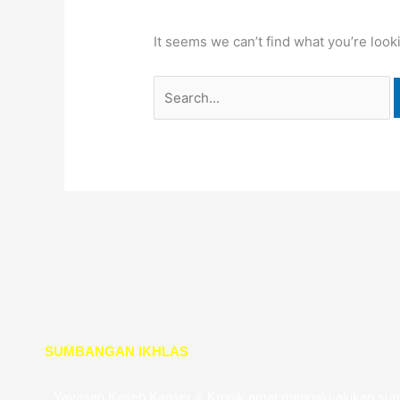
It seems we can’t find what you’re look
SUMBANGAN IKHLAS
Yayasan Kaseh Kanser & Kronik amat mengalu-alukan su