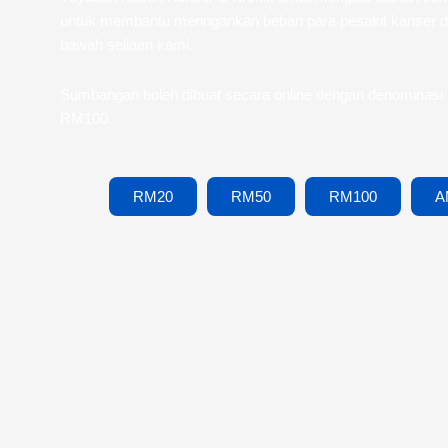
untuk membantu meringankan beban para pesakit kanser da
bawah seliaan kami.
Sumbangan boleh dibuat secara online dengan denominas
RM100.
RM20
RM50
RM100
A