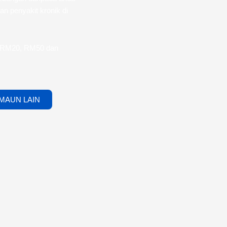
n penyakit kronik di
i RM20, RM50 dan
MAUN LAIN