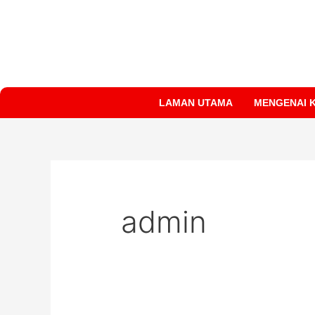
Skip
Search
to
for:
content
LAMAN UTAMA
MENGENAI 
admin