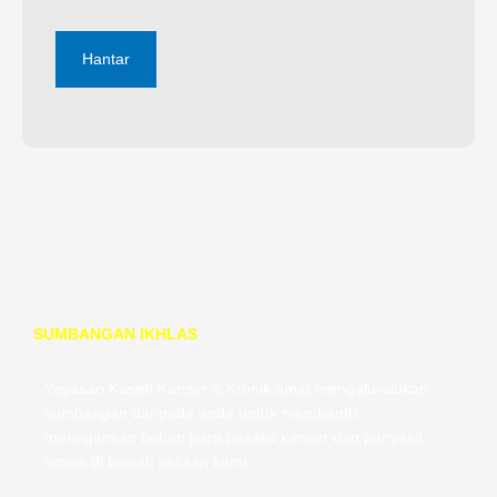
SUMBANGAN IKHLAS
Yayasan Kaseh Kanser & Kronik amat mengalu-alukan
sumbangan daripada anda untuk membantu
meringankan beban para pesakit kanser dan penyakit
kronik di bawah seliaan kami.