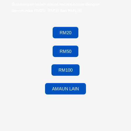
Sumbangan boleh dibuat secara online dengan
denominasi RM20, RM50 dan RM100.
RM20
RM50
RM100
AMAUN LAIN