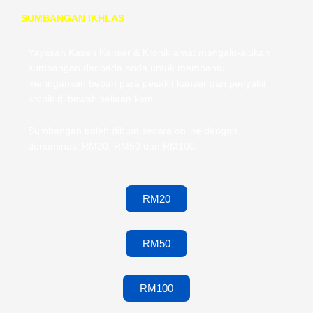
SUMBANGAN IKHLAS
Yayasan Kaseh Kanser & Kronik amat mengalu-alukan
sumbangan daripada anda untuk membantu
meringankan beban para pesakit kanser dan penyakit
kronik di bawah seliaan kami.
Sumbangan boleh dibuat secara online dengan
denominasi RM20, RM50 dan RM100.
RM20
RM50
RM100