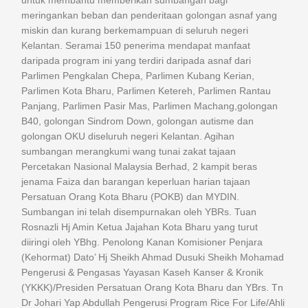
untuk membantu memberikan sumbangan bagi
meringankan beban dan penderitaan golongan asnaf yang
miskin dan kurang berkemampuan di seluruh negeri
Kelantan. Seramai 150 penerima mendapat manfaat
daripada program ini yang terdiri daripada asnaf dari
Parlimen Pengkalan Chepa, Parlimen Kubang Kerian,
Parlimen Kota Bharu, Parlimen Ketereh, Parlimen Rantau
Panjang, Parlimen Pasir Mas, Parlimen Machang,golongan
B40, golongan Sindrom Down, golongan autisme dan
golongan OKU diseluruh negeri Kelantan. Agihan
sumbangan merangkumi wang tunai zakat tajaan
Percetakan Nasional Malaysia Berhad, 2 kampit beras
jenama Faiza dan barangan keperluan harian tajaan
Persatuan Orang Kota Bharu (POKB) dan MYDIN.
Sumbangan ini telah disempurnakan oleh YBRs. Tuan
Rosnazli Hj Amin Ketua Jajahan Kota Bharu yang turut
diiringi oleh YBhg. Penolong Kanan Komisioner Penjara
(Kehormat) Dato’ Hj Sheikh Ahmad Dusuki Sheikh Mohamad
Pengerusi & Pengasas Yayasan Kaseh Kanser & Kronik
(YKKK)/Presiden Persatuan Orang Kota Bharu dan YBrs. Tn
Dr Johari Yap Abdullah Pengerusi Program Rice For Life/Ahli