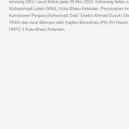
seorang OKU cacat fizikal pada 09 Mei 2019. Sekarang beliau 
Muhammadi Lelaki (MML) Kota Bharu Kelantan. Penyerahan ini
Komisioner Penjara (Kehormat) Dato’ Sheikh Ahmad Dusuki S
YKKK dan turut ditemani oleh Kapten Bersekutu (PA) En Ha
HRPZ II Kota Bharu Kelantan.