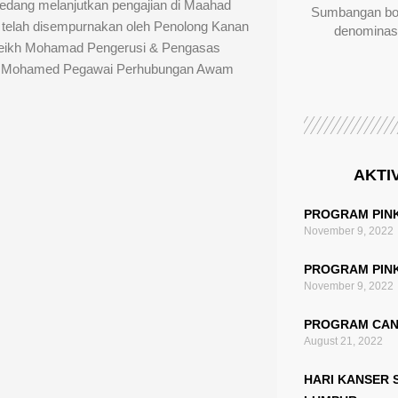
sedang melanjutkan pengajian di Maahad
Sumbangan bol
 telah disempurnakan oleh Penolong Kanan
denominas
heikh Mohamad Pengerusi & Pengasas
sim Mohamed Pegawai Perhubungan Awam
AKTIV
PROGRAM PINK
November 9, 2022
PROGRAM PINK
November 9, 2022
PROGRAM CAN
August 21, 2022
HARI KANSER S