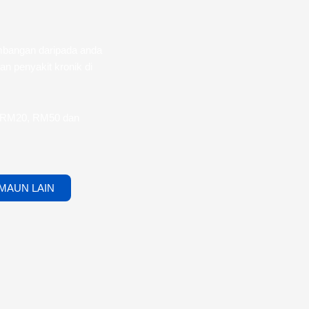
mbangan daripada anda
n penyakit kronik di
i RM20, RM50 dan
MAUN LAIN