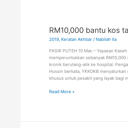
RM10,000
bantu
RM10,000 bantu kos t
kos
tambang
2019
,
Keratan Akhbar
/
Nabilah Ila
pesakit
kronik
PASIR PUTEH 10 Mac – Yayasan Kaseh 
memperuntukkan sebanyak RM10,000 s
kronik berulang-alik ke hospital. Penga
Hussin berkata, YKKOKB menyalurkan s
khusus untuk pesakit yang layak bagi 
Read More »