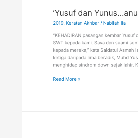
dan
‘Yusuf dan Yunus…anug
Yunus…
anugerah
2019
,
Keratan Akhbar
/
Nabilah Ila
terindah’
“KEHADIRAN pasangan kembar Yusuf da
SWT kepada kami. Saya dan suami sen
kepada mereka,” kata Saidatul Asmah I
ketiga daripada lima beradik, Muhd Yus
menghidap sindrom down sejak lahir. K
Read More »