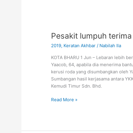
Pesakit
lumpuh
Pesakit lumpuh terima 
terima
katil
2019
,
Keratan Akhbar
/
Nabilah Ila
dan
kerusi
KOTA BHARU 1 Jun – Lebaran lebih ber
roda
Yaacob, 64, apabila dia menerima bantu
kerusi roda yang disumbangkan oleh Ya
Sumbangan hasil kerjasama antara YK
Kemudi Timur Sdn. Bhd.
Read More »