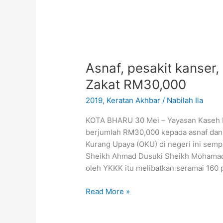
Asnaf,
pesakit
Asnaf, pesakit kanser
kanser,
OKU
Zakat RM30,000
Kelantan
2019
,
Keratan Akhbar
/
Nabilah Ila
terima
bantuan
KOTA BHARU 30 Mei – Yayasan Kaseh K
Zakat
berjumlah RM30,000 kepada asnaf dan 
RM30,000
Kurang Upaya (OKU) di negeri ini sem
Sheikh Ahmad Dusuki Sheikh Mohamad 
oleh YKKK itu melibatkan seramai 160
Read More »