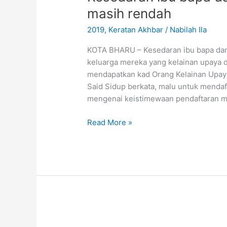
daftar
masih rendah
anak
2019
,
Keratan Akhbar
/
Nabilah Ila
OKU
di
KOTA BHARU – Kesedaran ibu bapa dan 
Kelantan
keluarga mereka yang kelainan upaya 
masih
mendapatkan kad Orang Kelainan Upay
rendah
Said Sidup berkata, malu untuk menda
mengenai keistimewaan pendaftaran me
Read More »
‘Yusuf