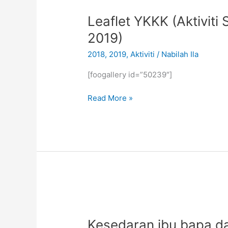
YKKK
Leaflet YKKK (Aktivit
(Aktiviti
Sepanjang
2019)
Tahun
2018
,
2019
,
Aktiviti
/
Nabilah Ila
2018
&
[foogallery id=”50239″]
2019)
Read More »
Kesedaran
ibu
Kesedaran ibu bapa da
bapa