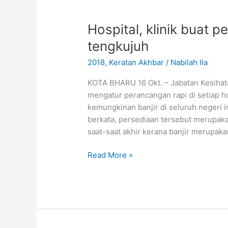
Hospital,
klinik
Hospital, klinik buat 
buat
persiapan
tengkujuh
awal
2018
,
Keratan Akhbar
/
Nabilah Ila
hadapi
musim
KOTA BHARU 16 Okt. – Jabatan Kesihat
tengkujuh
mengatur perancangan rapi di setiap ho
kemungkinan banjir di seluruh negeri i
berkata, persediaan tersebut merupaka
saat-saat akhir kerana banjir merupak
Read More »