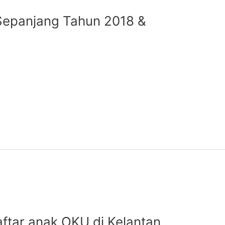
i Sepanjang Tahun 2018 &
ftar anak OKU di Kelantan