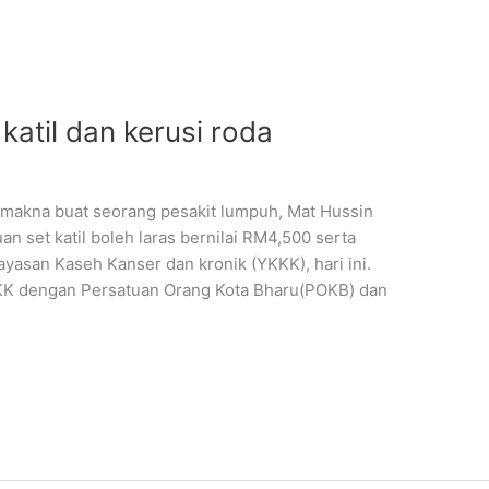
katil dan kerusi roda
makna buat seorang pesakit lumpuh, Mat Hussin
an set katil boleh laras bernilai RM4,500 serta
yasan Kaseh Kanser dan kronik (YKKK), hari ini.
KK dengan Persatuan Orang Kota Bharu(POKB) dan